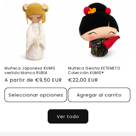
Muñeca Japonesa KUMIS
Muñeca Geisha KETEMETO
vestido blanco RUBIA
Colección KUMIS®
Precio
A partir de €9,50 EUR
Precio
€22,00 EUR
habitual
habitual
Seleccionar opciones
Agregar al carrito
Ver todo