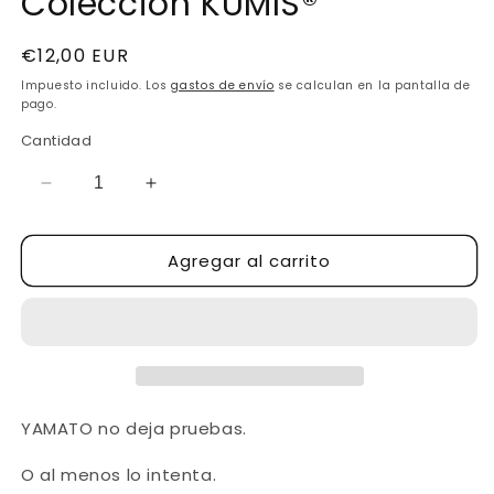
Colección KUMIS®
Precio
€12,00 EUR
habitual
Impuesto incluido. Los
gastos de envío
se calculan en la pantalla de
pago.
Cantidad
Reducir
Aumentar
cantidad
cantidad
para
para
Agregar al carrito
FOTOCLIP
FOTOCLIP
Ninja
Ninja
YAMATO
YAMATO
Colección
Colección
KUMIS®
KUMIS®
YAMATO no deja pruebas.
O al menos lo intenta.