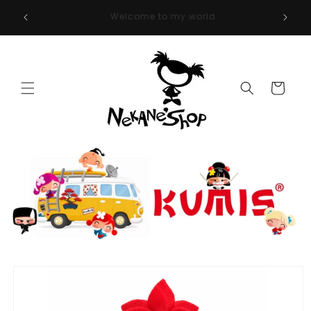
Ir
Envíos gratis a partir de 50€ para Península y
directamente
Baleares
al contenido
Carrito
Ir
directamente
a la
información
del producto