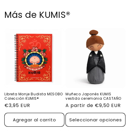
Más de KUMIS®
Libreta Monje Budista MESOBO
Muñeco Japonés KUMIS
Colección KUMIS®
vestido ceremonia CASTAÑO
Precio
€3,95 EUR
Precio
A partir de €9,50 EUR
habitual
habitual
Agregar al carrito
Seleccionar opciones