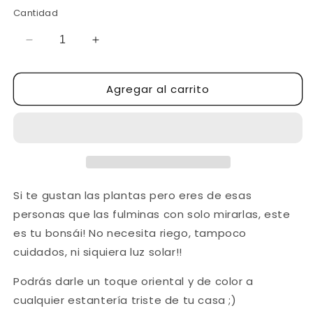
Cantidad
Reducir
Aumentar
cantidad
cantidad
para
para
Agregar al carrito
Bonsái
Bonsái
decoración
decoración
KUMIS
KUMIS
Asako
Asako
Azul
Azul
Si te gustan las plantas pero eres de esas
personas que las fulminas con solo mirarlas, este
es tu bonsái! No necesita riego, tampoco
cuidados, ni siquiera luz solar!!
Podrás darle un toque oriental y de color a
cualquier estantería triste de tu casa ;)