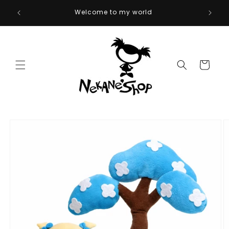
Ir
directamente
Welcome to my world
al contenido
Carrito
Ir
directamente
a la
información
del producto