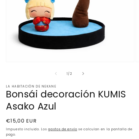
de
1
/
2
LA HABITACIÓN DE NEKANE
Bonsái decoración KUMIS
Asako Azul
Precio
€15,00 EUR
habitual
Impuesto incluido. Los
gastos de envío
se calculan en la pantalla de
pago.