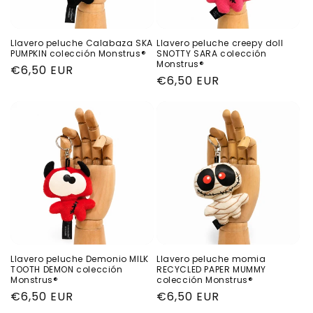
Llavero peluche Calabaza SKA
Llavero peluche creepy doll
PUMPKIN colección Monstrus®
SNOTTY SARA colección
Monstrus®
Precio
€6,50 EUR
Precio
€6,50 EUR
habitual
habitual
Llavero peluche Demonio MILK
Llavero peluche momia
TOOTH DEMON colección
RECYCLED PAPER MUMMY
Monstrus®
colección Monstrus®
Precio
€6,50 EUR
Precio
€6,50 EUR