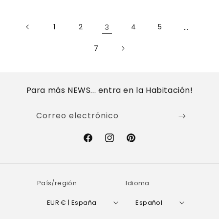
1
2
3
4
5
…
7
Para más NEWS... entra en la Habitación!
Correo electrónico
Facebook
Instagram
Pinterest
País/región
Idioma
EUR € | España
Español