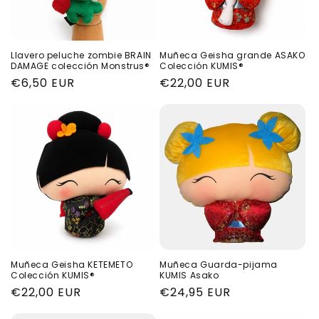
Llavero peluche zombie BRAIN
Muñeca Geisha grande ASAKO
DAMAGE colección Monstrus®
Colección KUMIS®
Precio
€6,50 EUR
Precio
€22,00 EUR
habitual
habitual
Muñeca Geisha KETEMETO
Muñeca Guarda-pijama
Colección KUMIS®
KUMIS Asako
Precio
€22,00 EUR
Precio
€24,95 EUR
habitual
habitual