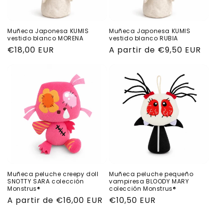
Muñeca Japonesa KUMIS
Muñeca Japonesa KUMIS
vestido blanco MORENA
vestido blanco RUBIA
Precio
€18,00 EUR
Precio
A partir de €9,50 EUR
habitual
habitual
Muñeca peluche creepy doll
Muñeca peluche pequeño
SNOTTY SARA colección
vampiresa BLOODY MARY
Monstrus®
colección Monstrus®
Precio
A partir de €16,00 EUR
Precio
€10,50 EUR
habitual
habitual