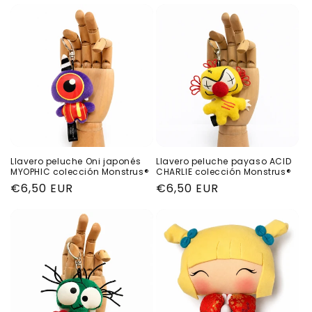
habitual
habitual
Llavero peluche Oni japonés
Llavero peluche payaso ACID
MYOPHIC colección Monstrus®
CHARLIE colección Monstrus®
Precio
€6,50 EUR
Precio
€6,50 EUR
habitual
habitual