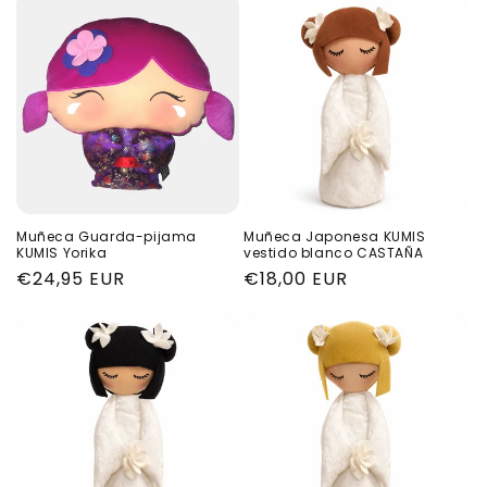
Muñeca Guarda-pijama
Muñeca Japonesa KUMIS
KUMIS Yorika
vestido blanco CASTAÑA
Precio
€24,95 EUR
Precio
€18,00 EUR
habitual
habitual