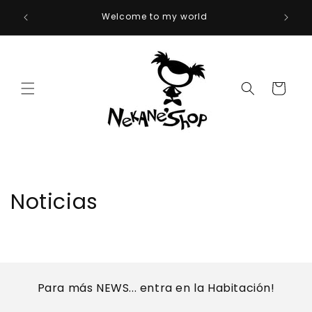
Ir
Envíos 
directamente
Welcome to my world
al contenido
Carrito
Noticias
Para más NEWS... entra en la Habitación!